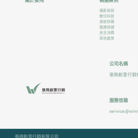
關於張飛
精選案例
攝影商拍
數位科技
美妝保養
醫療保健
民生消費
其他產業
公司名稱
張飛創意行銷
服務信箱
service@win
張飛創意行銷有限公司