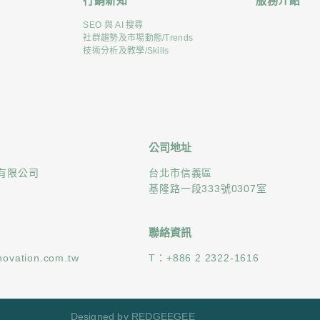
行銷新知
服務介紹
SEO 與 AI 搜尋
社群趨勢及市場動態/Trends
技術分析及教學/Skills
公司地址
有限公司
台北市信義區
基隆路一段333號0307室
聯絡資訊
novation.com.tw
T：
+886 2 2322-1616
Designed by REDGEEGEE