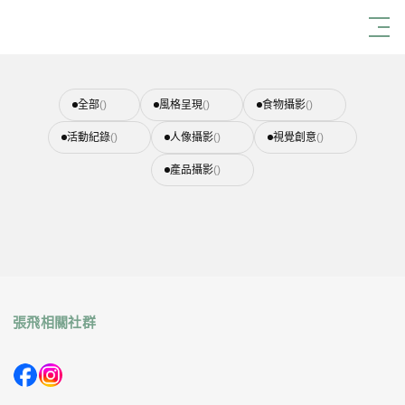
首頁
商業拍攝
風格呈現
全部
()
風格呈現
()
食物攝影
()
活動紀錄
()
人像攝影
()
視覺創意
()
產品攝影
()
張飛相關社群