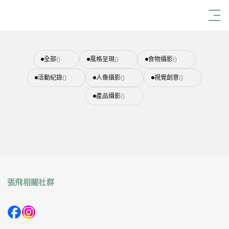
首頁
商業拍攝
食物攝影
全部
()
風格呈現
()
食物攝影
()
活動紀錄
()
人像攝影
()
視覺創意
()
產品攝影
()
張飛相關社群