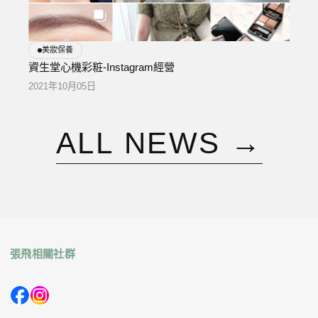
美妝保養
資生堂心機彩粧-Instagram經營
2021年10月05日
A
L
L
N
E
W
S
→
張飛相關社群