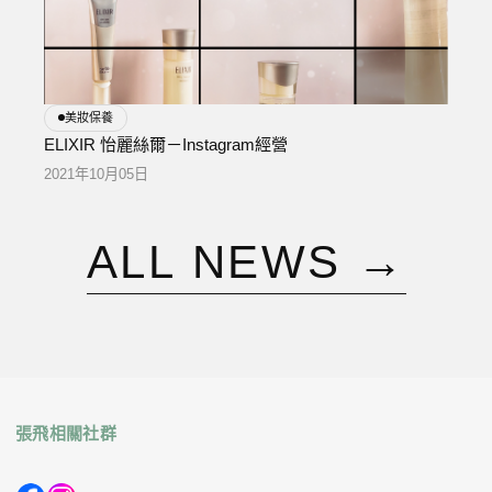
美妝保養
ELIXIR 怡麗絲爾－Instagram經營
2021年10月05日
A
L
L
N
E
W
S
→
張飛相關社群