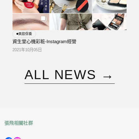
美妝保養
資生堂心機彩粧-Instagram經營
2021年10月05日
A
L
L
N
E
W
S
→
張飛相關社群