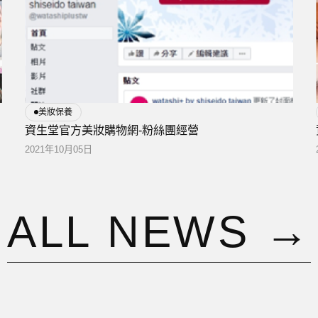
美妝保養
資生堂官方美妝購物網-粉絲團經營
2021年10月05日
A
L
L
N
E
W
S
→